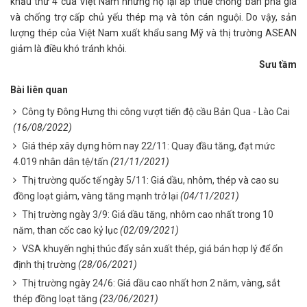
khẩu thứ 4 của Việt Nam nhưng họ lại áp thuế chống bán phá giá
và chống trợ cấp chủ yếu thép mạ và tôn cán nguội. Do vậy, sản
lượng thép của Việt Nam xuất khẩu sang Mỹ và thị trường ASEAN
giảm là điều khó tránh khỏi.
Sưu tầm
Bài liên quan
Công ty Đông Hưng thi công vượt tiến độ cầu Bản Qua - Lào Cai
(16/08/2022)
Giá thép xây dựng hôm nay 22/11: Quay đầu tăng, đạt mức
4.019 nhân dân tệ/tấn
(21/11/2021)
Thị trường quốc tế ngày 5/11: Giá dầu, nhôm, thép và cao su
đồng loạt giảm, vàng tăng mạnh trở lại
(04/11/2021)
Thị trường ngày 3/9: Giá dầu tăng, nhôm cao nhất trong 10
năm, than cốc cao kỷ lục
(02/09/2021)
VSA khuyến nghị thúc đẩy sản xuất thép, giá bán hợp lý để ổn
định thị trường
(28/06/2021)
Thị trường ngày 24/6: Giá dầu cao nhất hơn 2 năm, vàng, sắt
thép đồng loạt tăng
(23/06/2021)