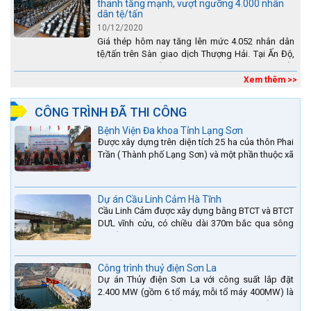
thanh tăng mạnh, vượt ngưỡng 4.000 nhân
dân tệ/tấn
10/12/2020
Giá thép hôm nay tăng lên mức 4.052 nhân dân
tệ/tấn trên Sàn giao dịch Thượng Hải. Tại Ấn Độ,
sự gia tăng số lượng các đơn vị thép thứ cấp
đang...
Xem thêm >>
CÔNG TRÌNH ĐÃ THI CÔNG
Bệnh Viện Đa khoa Tỉnh Lạng Sơn
Được xây dựng trên diện tích 25 ha của thôn Phai
Trần ( Thành phố Lạng Sơn) và một phần thuộc xã
Hợp Thành ( Cao Lộc).
Dự án Cầu Linh Cảm Hà Tĩnh
Cầu Linh Cảm được xây dựng bằng BTCT và BTCT
DƯL vĩnh cửu, có chiều dài 370m bắc qua sông
La nằm trên QL15A tại địa phận Huyện Đức Thọ -
tỉnh Hà Tĩnh.
Công trình thuỷ điện Sơn La
Dự án Thủy điện Sơn La với công suất lắp đặt
2.400 MW (gồm 6 tổ máy, mỗi tổ máy 400MW) là
bậc thang thứ 2 nằm trên sông Đà (sau thủy điện