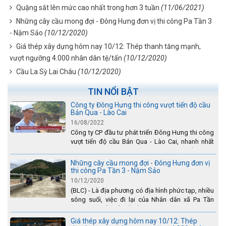
Quặng sắt lên mức cao nhất trong hơn 3 tuần
(11/06/2021)
Những cây cầu mong đợi - Đông Hưng đơn vị thi công Pa Tần 3
- Nậm Sảo
(10/12/2020)
Giá thép xây dựng hôm nay 10/12: Thép thanh tăng mạnh,
vượt ngưỡng 4.000 nhân dân tệ/tấn
(10/12/2020)
Cầu La Sỳ Lai Châu
(10/12/2020)
TIN NỔI BẬT
Công ty Đông Hưng thi công vượt tiến độ cầu
Bản Qua - Lào Cai
16/08/2022
Công ty CP đầu tư phát triển Đông Hưng thi công
vượt tiến độ cầu Bản Qua - Lào Cai, nhanh nhất
toàn dự án - được tuyên dương trên truyền hình
Lào Cai.
Những cây cầu mong đợi - Đông Hưng đơn vị
thi công Pa Tần 3 - Nậm Sảo
10/12/2020
(BLC) - Là địa phương có địa hình phức tạp, nhiều
sông suối, việc đi lại của Nhân dân xã Pa Tần
(huyện Sìn Hồ) rất vất vả, đặc biệt là vào mùa mưa
lũ....
Giá thép xây dựng hôm nay 10/12: Thép