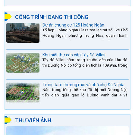
Lai Châu và...
CÔNG TRÌNH ĐANG THI CÔNG
Dự án chung cư 125 Hoàng Ngân
Tổ hợp Hoàng Ngân Plaza tọa lạc tại số 125 Phố
Hoàng Ngân, phường Trung Hòa, quận Thanh
Xuân, thành phố Hà Nội. được thiết kế hài hòa là
sự kết hợp...
Khu biệt thự cao cấp Tây Đô Villas
Tây đô Villas nằm trong khuôn viên của khu đô
thị Dương Nội có tổng diện tích là 109.9ha, trong
đó tổng diện tích của khuôn viên 1959 căn biệt
thự là...
Trung tâm thương mại và phố chợ Đô Nghĩa
Nằm trong tổng thể khu đô thị mới Dương Nội,
tiếp giáp giữa giao lộ Đường Vành đai 4 và
đường Lê Văn Lương kéo dài. Trung tâm thương
mại Phố chợ Đô...
THƯ VIỆN ẢNH