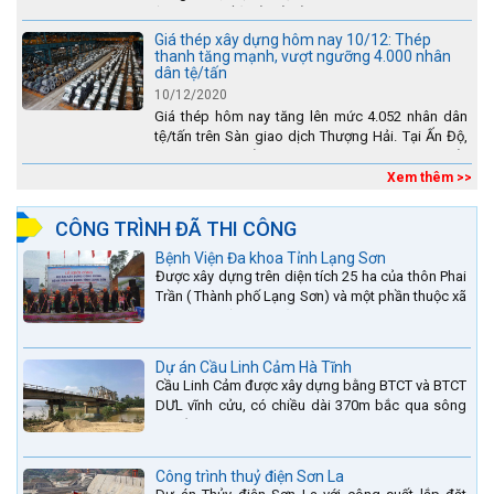
(huyện Sìn Hồ) rất vất vả, đặc biệt là vào mùa mưa
lũ....
Giá thép xây dựng hôm nay 10/12: Thép
thanh tăng mạnh, vượt ngưỡng 4.000 nhân
dân tệ/tấn
10/12/2020
Giá thép hôm nay tăng lên mức 4.052 nhân dân
tệ/tấn trên Sàn giao dịch Thượng Hải. Tại Ấn Độ,
sự gia tăng số lượng các đơn vị thép thứ cấp
đang...
Xem thêm >>
CÔNG TRÌNH ĐÃ THI CÔNG
Bệnh Viện Đa khoa Tỉnh Lạng Sơn
Được xây dựng trên diện tích 25 ha của thôn Phai
Trần ( Thành phố Lạng Sơn) và một phần thuộc xã
Hợp Thành ( Cao Lộc).
Dự án Cầu Linh Cảm Hà Tĩnh
Cầu Linh Cảm được xây dựng bằng BTCT và BTCT
DƯL vĩnh cửu, có chiều dài 370m bắc qua sông
La nằm trên QL15A tại địa phận Huyện Đức Thọ -
tỉnh Hà Tĩnh.
Công trình thuỷ điện Sơn La