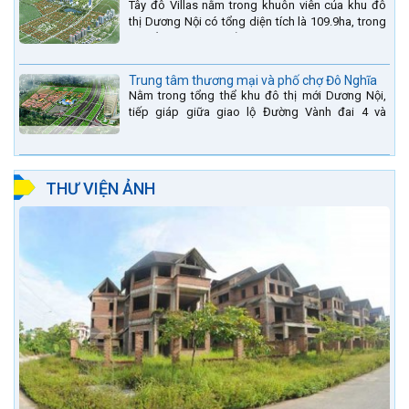
Tây đô Villas nằm trong khuôn viên của khu đô
thị Dương Nội có tổng diện tích là 109.9ha, trong
đó tổng diện tích của khuôn viên 1959 căn biệt
thự là...
Trung tâm thương mại và phố chợ Đô Nghĩa
Nằm trong tổng thể khu đô thị mới Dương Nội,
tiếp giáp giữa giao lộ Đường Vành đai 4 và
đường Lê Văn Lương kéo dài. Trung tâm thương
mại Phố chợ Đô...
THƯ VIỆN ẢNH