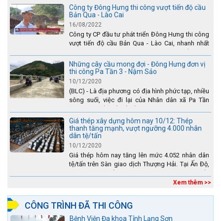
Công ty Đông Hưng thi công vượt tiến độ cầu
Bản Qua - Lào Cai
16/08/2022
Công ty CP đầu tư phát triển Đông Hưng thi công
vượt tiến độ cầu Bản Qua - Lào Cai, nhanh nhất
toàn dự án - được tuyên dương trên truyền hình
Lào Cai.
Những cây cầu mong đợi - Đông Hưng đơn vị
thi công Pa Tần 3 - Nậm Sảo
10/12/2020
(BLC) - Là địa phương có địa hình phức tạp, nhiều
sông suối, việc đi lại của Nhân dân xã Pa Tần
(huyện Sìn Hồ) rất vất vả, đặc biệt là vào mùa mưa
lũ....
Giá thép xây dựng hôm nay 10/12: Thép
thanh tăng mạnh, vượt ngưỡng 4.000 nhân
dân tệ/tấn
10/12/2020
Giá thép hôm nay tăng lên mức 4.052 nhân dân
tệ/tấn trên Sàn giao dịch Thượng Hải. Tại Ấn Độ,
sự gia tăng số lượng các đơn vị thép thứ cấp
đang...
Xem thêm >>
CÔNG TRÌNH ĐÃ THI CÔNG
Bệnh Viện Đa khoa Tỉnh Lạng Sơn