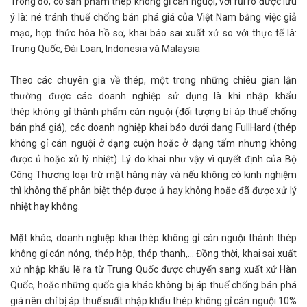
Trong đó, có sản phẩm thép không gỉ cán nguội, với rủi ro được lưu
ý là: né tránh thuế chống bán phá giá của Việt Nam bằng việc giả
mạo, hợp thức hóa hồ sơ, khai báo sai xuất xứ so với thực tế là:
Trung Quốc, Đài Loan, Indonesia và Malaysia
Theo các chuyên gia về thép, một trong những chiêu gian lận
thường được các doanh nghiệp sử dụng là khi nhập khẩu
thép không gỉ thành phẩm cán nguội (đối tượng bị áp thuế chống
bán phá giá), các doanh nghiệp khai báo dưới dạng FullHard (thép
không gỉ cán nguội ở dạng cuộn hoặc ở dạng tấm nhưng không
được ủ hoặc xử lý nhiệt). Lý do khai như vậy vì quyết định của Bộ
Công Thương loại trừ mặt hàng này và nếu không có kinh nghiệm
thì không thể phân biệt thép được ủ hay không hoặc đã được xử lý
nhiệt hay không.
Mặt khác, doanh nghiệp khai thép không gỉ cán nguội thành thép
không gỉ cán nóng, thép hộp, thép thanh,... Đồng thời, khai sai xuất
xứ nhập khẩu lẽ ra từ Trung Quốc được chuyển sang xuất xứ Hàn
Quốc, hoặc những quốc gia khác không bị áp thuế chống bán phá
giá nên chỉ bị áp thuế suất nhập khẩu thép không gỉ cán nguội 10%