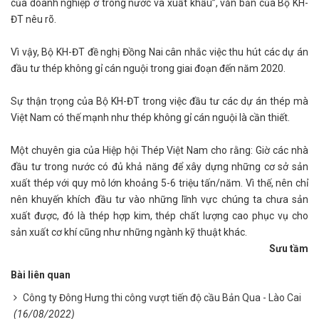
của doanh nghiệp ở trong nước và xuất khẩu”, văn bản của Bộ KH-
ĐT nêu rõ.
Vì vậy, Bộ KH-ĐT đề nghị Đồng Nai cân nhắc việc thu hút các dự án
đầu tư thép không gỉ cán nguội trong giai đoạn đến năm 2020.
Sự thận trọng của Bộ KH-ĐT trong việc đầu tư các dự án thép mà
Việt Nam có thế mạnh như thép không gỉ cán nguội là cần thiết.
Một chuyên gia của Hiệp hội Thép Việt Nam cho rằng: Giờ các nhà
đầu tư trong nước có đủ khả năng để xây dựng những cơ sở sản
xuất thép với quy mô lớn khoảng 5-6 triệu tấn/năm. Vì thế, nên chỉ
nên khuyến khích đầu tư vào những lĩnh vực chúng ta chưa sản
xuất được, đó là thép hợp kim, thép chất lượng cao phục vụ cho
sản xuất cơ khí cũng như những ngành kỹ thuật khác.
Sưu tầm
Bài liên quan
Công ty Đông Hưng thi công vượt tiến độ cầu Bản Qua - Lào Cai
(16/08/2022)