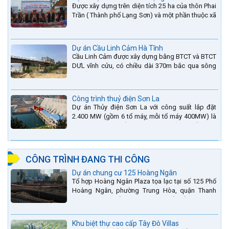
Được xây dựng trên diện tích 25 ha của thôn Phai
Trần ( Thành phố Lạng Sơn) và một phần thuộc xã
Hợp Thành ( Cao Lộc).
Dự án Cầu Linh Cảm Hà Tĩnh
Cầu Linh Cảm được xây dựng bằng BTCT và BTCT
DƯL vĩnh cửu, có chiều dài 370m bắc qua sông
La nằm trên QL15A tại địa phận Huyện Đức Thọ -
tỉnh Hà Tĩnh.
Công trình thuỷ điện Sơn La
Dự án Thủy điện Sơn La với công suất lắp đặt
2.400 MW (gồm 6 tổ máy, mỗi tổ máy 400MW) là
bậc thang thứ 2 nằm trên sông Đà (sau thủy điện
Lai Châu và...
CÔNG TRÌNH ĐANG THI CÔNG
Dự án chung cư 125 Hoàng Ngân
Tổ hợp Hoàng Ngân Plaza tọa lạc tại số 125 Phố
Hoàng Ngân, phường Trung Hòa, quận Thanh
Xuân, thành phố Hà Nội. được thiết kế hài hòa là
sự kết hợp...
Khu biệt thự cao cấp Tây Đô Villas