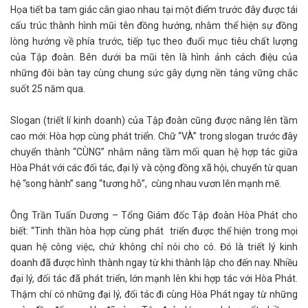
Họa tiết ba tam giác cân giao nhau tại một điểm trước đây được tái
cấu trúc thành hình mũi tên đồng hướng, nhằm thể hiện sự đồng
lòng hướng về phía trước, tiếp tục theo đuổi mục tiêu chất lượng
của Tập đoàn. Bên dưới ba mũi tên là hình ảnh cách điệu của
những đôi bàn tay cùng chung sức gây dựng nền tảng vững chắc
suốt 25 năm qua.
Slogan (triết lí kinh doanh) của Tập đoàn cũng được nâng lên tầm
cao mới: Hòa hợp cùng phát triển. Chữ “VÀ” trong slogan trước đây
chuyển thành “CÙNG” nhằm nâng tầm mối quan hệ hợp tác giữa
Hòa Phát với các đối tác, đại lý và cộng đồng xã hội, chuyển từ quan
hệ “song hành” sang “tương hỗ”, cùng nhau vươn lên mạnh mẽ.
Ông Trần Tuấn Dương – Tổng Giám đốc Tập đoàn Hòa Phát cho
biết: “Tinh thần hòa hợp cùng phát triển được thể hiện trong mọi
quan hệ công việc, chứ không chỉ nói cho có. Đó là triết lý kinh
doanh đã được hình thành ngay từ khi thành lập cho đến nay. Nhiều
đại lý, đối tác đã phát triển, lớn mạnh lên khi hợp tác với Hòa Phát.
Thậm chí có những đại lý, đối tác đi cùng Hòa Phát ngay từ những