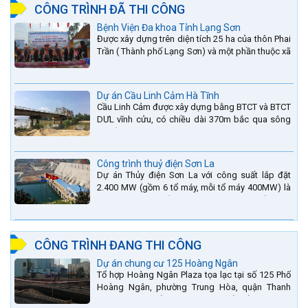
CÔNG TRÌNH ĐÃ THI CÔNG
Bệnh Viện Đa khoa Tỉnh Lạng Sơn
Được xây dựng trên diện tích 25 ha của thôn Phai
Trần ( Thành phố Lạng Sơn) và một phần thuộc xã
Hợp Thành ( Cao Lộc).
Dự án Cầu Linh Cảm Hà Tĩnh
Cầu Linh Cảm được xây dựng bằng BTCT và BTCT
DƯL vĩnh cửu, có chiều dài 370m bắc qua sông
La nằm trên QL15A tại địa phận Huyện Đức Thọ -
tỉnh Hà Tĩnh.
Công trình thuỷ điện Sơn La
Dự án Thủy điện Sơn La với công suất lắp đặt
2.400 MW (gồm 6 tổ máy, mỗi tổ máy 400MW) là
bậc thang thứ 2 nằm trên sông Đà (sau thủy điện
Lai Châu và...
CÔNG TRÌNH ĐANG THI CÔNG
Dự án chung cư 125 Hoàng Ngân
Tổ hợp Hoàng Ngân Plaza tọa lạc tại số 125 Phố
Hoàng Ngân, phường Trung Hòa, quận Thanh
Xuân, thành phố Hà Nội. được thiết kế hài hòa là