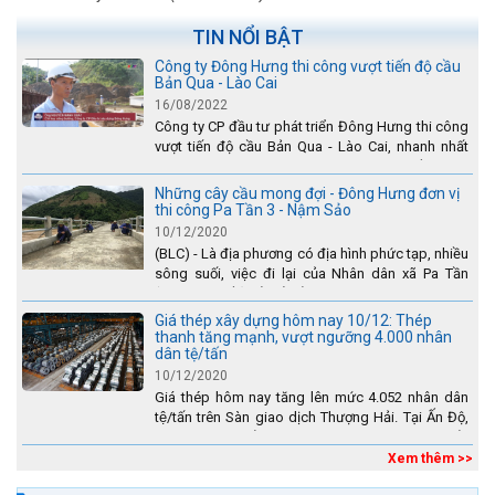
TIN NỔI BẬT
Công ty Đông Hưng thi công vượt tiến độ cầu
Bản Qua - Lào Cai
16/08/2022
Công ty CP đầu tư phát triển Đông Hưng thi công
vượt tiến độ cầu Bản Qua - Lào Cai, nhanh nhất
toàn dự án - được tuyên dương trên truyền hình
Lào Cai.
Những cây cầu mong đợi - Đông Hưng đơn vị
thi công Pa Tần 3 - Nậm Sảo
10/12/2020
(BLC) - Là địa phương có địa hình phức tạp, nhiều
sông suối, việc đi lại của Nhân dân xã Pa Tần
(huyện Sìn Hồ) rất vất vả, đặc biệt là vào mùa mưa
lũ....
Giá thép xây dựng hôm nay 10/12: Thép
thanh tăng mạnh, vượt ngưỡng 4.000 nhân
dân tệ/tấn
10/12/2020
Giá thép hôm nay tăng lên mức 4.052 nhân dân
tệ/tấn trên Sàn giao dịch Thượng Hải. Tại Ấn Độ,
sự gia tăng số lượng các đơn vị thép thứ cấp
đang...
Xem thêm >>