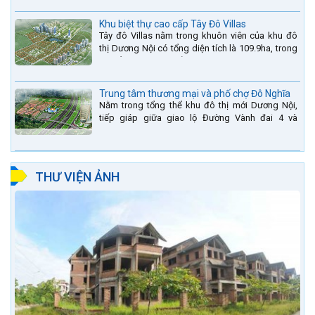
sự kết hợp...
Khu biệt thự cao cấp Tây Đô Villas
Tây đô Villas nằm trong khuôn viên của khu đô
thị Dương Nội có tổng diện tích là 109.9ha, trong
đó tổng diện tích của khuôn viên 1959 căn biệt
thự là...
Trung tâm thương mại và phố chợ Đô Nghĩa
Nằm trong tổng thể khu đô thị mới Dương Nội,
tiếp giáp giữa giao lộ Đường Vành đai 4 và
đường Lê Văn Lương kéo dài. Trung tâm thương
mại Phố chợ Đô...
THƯ VIỆN ẢNH