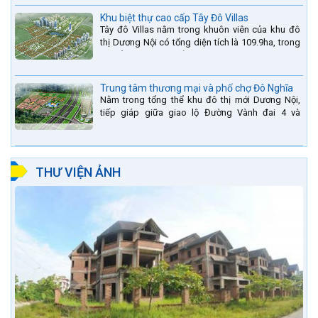
Khu biệt thự cao cấp Tây Đô Villas
Tây đô Villas nằm trong khuôn viên của khu đô
thị Dương Nội có tổng diện tích là 109.9ha, trong
đó tổng diện tích của khuôn viên 1959 căn biệt
thự là...
Trung tâm thương mại và phố chợ Đô Nghĩa
Nằm trong tổng thể khu đô thị mới Dương Nội,
tiếp giáp giữa giao lộ Đường Vành đai 4 và
đường Lê Văn Lương kéo dài. Trung tâm thương
mại Phố chợ Đô...
THƯ VIỆN ẢNH