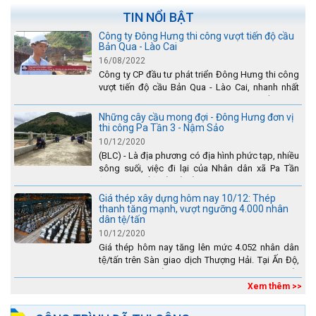
TIN NỔI BẬT
Công ty Đông Hưng thi công vượt tiến độ cầu
Bản Qua - Lào Cai
16/08/2022
Công ty CP đầu tư phát triển Đông Hưng thi công
vượt tiến độ cầu Bản Qua - Lào Cai, nhanh nhất
toàn dự án - được tuyên dương trên truyền hình
Lào Cai.
Những cây cầu mong đợi - Đông Hưng đơn vị
thi công Pa Tần 3 - Nậm Sảo
10/12/2020
(BLC) - Là địa phương có địa hình phức tạp, nhiều
sông suối, việc đi lại của Nhân dân xã Pa Tần
(huyện Sìn Hồ) rất vất vả, đặc biệt là vào mùa mưa
lũ....
Giá thép xây dựng hôm nay 10/12: Thép
thanh tăng mạnh, vượt ngưỡng 4.000 nhân
dân tệ/tấn
10/12/2020
Giá thép hôm nay tăng lên mức 4.052 nhân dân
tệ/tấn trên Sàn giao dịch Thượng Hải. Tại Ấn Độ,
sự gia tăng số lượng các đơn vị thép thứ cấp
đang...
Xem thêm >>