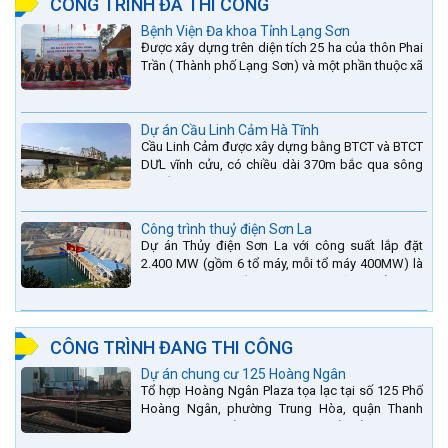
CÔNG TRÌNH ĐÃ THI CÔNG
Bệnh Viện Đa khoa Tỉnh Lạng Sơn
Được xây dựng trên diện tích 25 ha của thôn Phai
Trần ( Thành phố Lạng Sơn) và một phần thuộc xã
Hợp Thành ( Cao Lộc).
Dự án Cầu Linh Cảm Hà Tĩnh
Cầu Linh Cảm được xây dựng bằng BTCT và BTCT
DƯL vĩnh cửu, có chiều dài 370m bắc qua sông
La nằm trên QL15A tại địa phận Huyện Đức Thọ -
tỉnh Hà Tĩnh.
Công trình thuỷ điện Sơn La
Dự án Thủy điện Sơn La với công suất lắp đặt
2.400 MW (gồm 6 tổ máy, mỗi tổ máy 400MW) là
bậc thang thứ 2 nằm trên sông Đà (sau thủy điện
Lai Châu và...
CÔNG TRÌNH ĐANG THI CÔNG
Dự án chung cư 125 Hoàng Ngân
Tổ hợp Hoàng Ngân Plaza tọa lạc tại số 125 Phố
Hoàng Ngân, phường Trung Hòa, quận Thanh
Xuân, thành phố Hà Nội. được thiết kế hài hòa là
sự kết hợp...