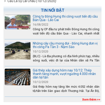
Cầu La Sỳ Lai Châu
(10/12/2020)
TIN NỔI BẬT
Công ty Đông Hưng thi công vượt tiến độ cầu
Bản Qua - Lào Cai
16/08/2022
Công ty CP đầu tư phát triển Đông Hưng thi công
vượt tiến độ cầu Bản Qua - Lào Cai, nhanh nhất
toàn dự án - được tuyên dương trên truyền hình
Lào Cai.
Những cây cầu mong đợi - Đông Hưng đơn vị
thi công Pa Tần 3 - Nậm Sảo
10/12/2020
(BLC) - Là địa phương có địa hình phức tạp, nhiều
sông suối, việc đi lại của Nhân dân xã Pa Tần
(huyện Sìn Hồ) rất vất vả, đặc biệt là vào mùa mưa
lũ....
Giá thép xây dựng hôm nay 10/12: Thép
thanh tăng mạnh, vượt ngưỡng 4.000 nhân
dân tệ/tấn
10/12/2020
Giá thép hôm nay tăng lên mức 4.052 nhân dân
tệ/tấn trên Sàn giao dịch Thượng Hải. Tại Ấn Độ,
sự gia tăng số lượng các đơn vị thép thứ cấp
đang...
Xem thêm >>