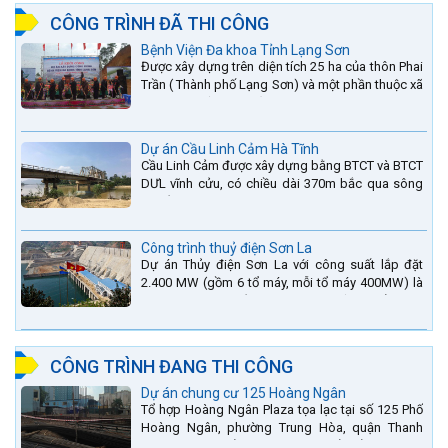
CÔNG TRÌNH ĐÃ THI CÔNG
Bệnh Viện Đa khoa Tỉnh Lạng Sơn
Được xây dựng trên diện tích 25 ha của thôn Phai
Trần ( Thành phố Lạng Sơn) và một phần thuộc xã
Hợp Thành ( Cao Lộc).
Dự án Cầu Linh Cảm Hà Tĩnh
Cầu Linh Cảm được xây dựng bằng BTCT và BTCT
DƯL vĩnh cửu, có chiều dài 370m bắc qua sông
La nằm trên QL15A tại địa phận Huyện Đức Thọ -
tỉnh Hà Tĩnh.
Công trình thuỷ điện Sơn La
Dự án Thủy điện Sơn La với công suất lắp đặt
2.400 MW (gồm 6 tổ máy, mỗi tổ máy 400MW) là
bậc thang thứ 2 nằm trên sông Đà (sau thủy điện
Lai Châu và...
CÔNG TRÌNH ĐANG THI CÔNG
Dự án chung cư 125 Hoàng Ngân
Tổ hợp Hoàng Ngân Plaza tọa lạc tại số 125 Phố
Hoàng Ngân, phường Trung Hòa, quận Thanh
Xuân, thành phố Hà Nội. được thiết kế hài hòa là