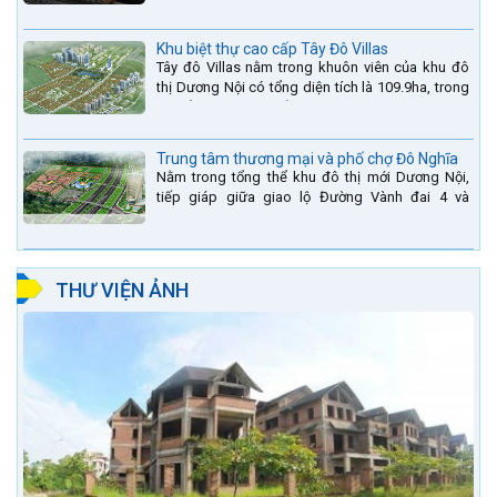
sự kết hợp...
Khu biệt thự cao cấp Tây Đô Villas
Tây đô Villas nằm trong khuôn viên của khu đô
thị Dương Nội có tổng diện tích là 109.9ha, trong
đó tổng diện tích của khuôn viên 1959 căn biệt
thự là...
Trung tâm thương mại và phố chợ Đô Nghĩa
Nằm trong tổng thể khu đô thị mới Dương Nội,
tiếp giáp giữa giao lộ Đường Vành đai 4 và
đường Lê Văn Lương kéo dài. Trung tâm thương
mại Phố chợ Đô...
THƯ VIỆN ẢNH