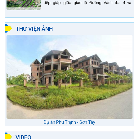
tiếp giáp giữa giao lộ Đường Vành đai 4 và
đường Lê Văn Lương kéo dài. Trung tâm thương
mại Phố chợ Đô...
THƯ VIỆN ẢNH
Dự án Phú Thịnh - Sơn Tây
VIDEO