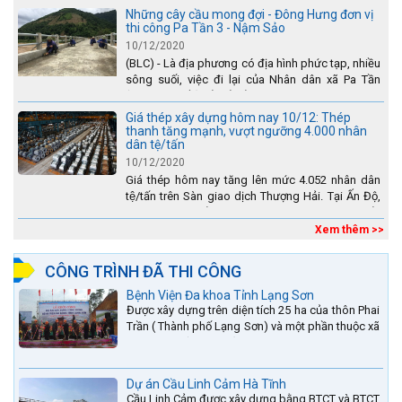
Lào Cai.
Những cây cầu mong đợi - Đông Hưng đơn vị
thi công Pa Tần 3 - Nậm Sảo
10/12/2020
(BLC) - Là địa phương có địa hình phức tạp, nhiều
sông suối, việc đi lại của Nhân dân xã Pa Tần
(huyện Sìn Hồ) rất vất vả, đặc biệt là vào mùa mưa
lũ....
Giá thép xây dựng hôm nay 10/12: Thép
thanh tăng mạnh, vượt ngưỡng 4.000 nhân
dân tệ/tấn
10/12/2020
Giá thép hôm nay tăng lên mức 4.052 nhân dân
tệ/tấn trên Sàn giao dịch Thượng Hải. Tại Ấn Độ,
sự gia tăng số lượng các đơn vị thép thứ cấp
đang...
Xem thêm >>
CÔNG TRÌNH ĐÃ THI CÔNG
Bệnh Viện Đa khoa Tỉnh Lạng Sơn
Được xây dựng trên diện tích 25 ha của thôn Phai
Trần ( Thành phố Lạng Sơn) và một phần thuộc xã
Hợp Thành ( Cao Lộc).
Dự án Cầu Linh Cảm Hà Tĩnh
Cầu Linh Cảm được xây dựng bằng BTCT và BTCT