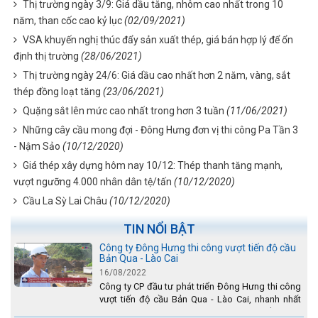
Thị trường ngày 3/9: Giá dầu tăng, nhôm cao nhất trong 10
năm, than cốc cao kỷ lục
(02/09/2021)
VSA khuyến nghị thúc đẩy sản xuất thép, giá bán hợp lý để ổn
định thị trường
(28/06/2021)
Thị trường ngày 24/6: Giá dầu cao nhất hơn 2 năm, vàng, sắt
thép đồng loạt tăng
(23/06/2021)
Quặng sắt lên mức cao nhất trong hơn 3 tuần
(11/06/2021)
Những cây cầu mong đợi - Đông Hưng đơn vị thi công Pa Tần 3
- Nậm Sảo
(10/12/2020)
Giá thép xây dựng hôm nay 10/12: Thép thanh tăng mạnh,
vượt ngưỡng 4.000 nhân dân tệ/tấn
(10/12/2020)
Cầu La Sỳ Lai Châu
(10/12/2020)
TIN NỔI BẬT
Công ty Đông Hưng thi công vượt tiến độ cầu
Bản Qua - Lào Cai
16/08/2022
Công ty CP đầu tư phát triển Đông Hưng thi công
vượt tiến độ cầu Bản Qua - Lào Cai, nhanh nhất
toàn dự án - được tuyên dương trên truyền hình