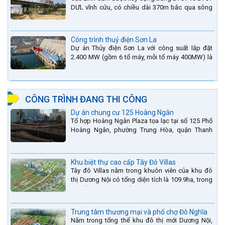
DƯL vĩnh cửu, có chiều dài 370m bắc qua sông
La nằm trên QL15A tại địa phận Huyện Đức Thọ -
tỉnh Hà Tĩnh.
Công trình thuỷ điện Sơn La
Dự án Thủy điện Sơn La với công suất lắp đặt
2.400 MW (gồm 6 tổ máy, mỗi tổ máy 400MW) là
bậc thang thứ 2 nằm trên sông Đà (sau thủy điện
Lai Châu và...
CÔNG TRÌNH ĐANG THI CÔNG
Dự án chung cư 125 Hoàng Ngân
Tổ hợp Hoàng Ngân Plaza tọa lạc tại số 125 Phố
Hoàng Ngân, phường Trung Hòa, quận Thanh
Xuân, thành phố Hà Nội. được thiết kế hài hòa là
sự kết hợp...
Khu biệt thự cao cấp Tây Đô Villas
Tây đô Villas nằm trong khuôn viên của khu đô
thị Dương Nội có tổng diện tích là 109.9ha, trong
đó tổng diện tích của khuôn viên 1959 căn biệt
thự là...
Trung tâm thương mại và phố chợ Đô Nghĩa
Nằm trong tổng thể khu đô thị mới Dương Nội,