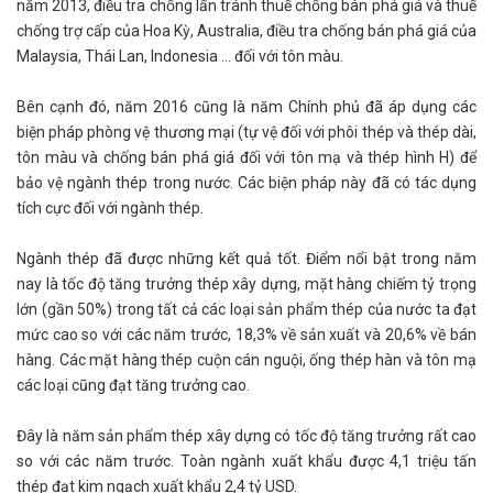
năm 2013, điều tra chống lẩn tránh thuế chống bán phá giá và thuế
chống trợ cấp của Hoa Kỳ, Australia, điều tra chống bán phá giá của
Malaysia, Thái Lan, Indonesia ... đối với tôn màu.
Bên cạnh đó, năm 2016 cũng là năm Chính phủ đã áp dụng các
biện pháp phòng vệ thương mại (tự vệ đối với phôi thép và thép dài,
tôn màu và chống bán phá giá đối với tôn mạ và thép hình H) để
bảo vệ ngành thép trong nước. Các biện pháp này đã có tác dụng
tích cực đối với ngành thép.
Ngành thép đã được những kết quả tốt. Điểm nổi bật trong năm
nay là tốc độ tăng trưởng thép xây dựng, mặt hàng chiếm tỷ trọng
lớn (gần 50%) trong tất cả các loại sản phẩm thép của nước ta đạt
mức cao so với các năm trước, 18,3% về sản xuất và 20,6% về bán
hàng. Các mặt hàng thép cuộn cán nguội, ống thép hàn và tôn mạ
các loại cũng đạt tăng trưởng cao.
Đây là năm sản phẩm thép xây dựng có tốc độ tăng trưởng rất cao
so với các năm trước. Toàn ngành xuất khẩu được 4,1 triệu tấn
thép đạt kim ngạch xuất khẩu 2,4 tỷ USD.