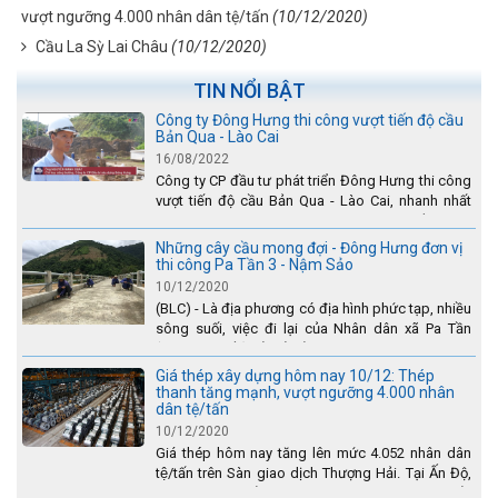
vượt ngưỡng 4.000 nhân dân tệ/tấn
(10/12/2020)
Cầu La Sỳ Lai Châu
(10/12/2020)
TIN NỔI BẬT
Công ty Đông Hưng thi công vượt tiến độ cầu
Bản Qua - Lào Cai
16/08/2022
Công ty CP đầu tư phát triển Đông Hưng thi công
vượt tiến độ cầu Bản Qua - Lào Cai, nhanh nhất
toàn dự án - được tuyên dương trên truyền hình
Lào Cai.
Những cây cầu mong đợi - Đông Hưng đơn vị
thi công Pa Tần 3 - Nậm Sảo
10/12/2020
(BLC) - Là địa phương có địa hình phức tạp, nhiều
sông suối, việc đi lại của Nhân dân xã Pa Tần
(huyện Sìn Hồ) rất vất vả, đặc biệt là vào mùa mưa
lũ....
Giá thép xây dựng hôm nay 10/12: Thép
thanh tăng mạnh, vượt ngưỡng 4.000 nhân
dân tệ/tấn
10/12/2020
Giá thép hôm nay tăng lên mức 4.052 nhân dân
tệ/tấn trên Sàn giao dịch Thượng Hải. Tại Ấn Độ,
sự gia tăng số lượng các đơn vị thép thứ cấp