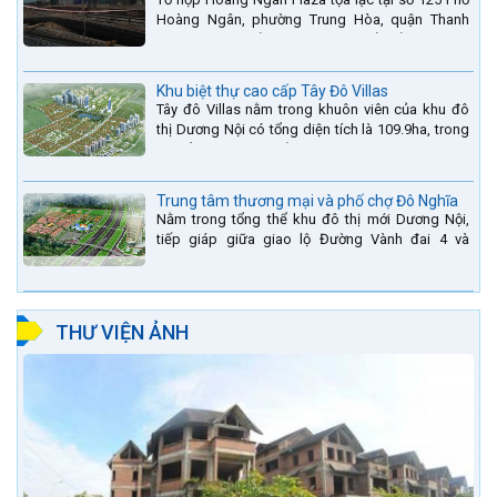
Hoàng Ngân, phường Trung Hòa, quận Thanh
Xuân, thành phố Hà Nội. được thiết kế hài hòa là
sự kết hợp...
Khu biệt thự cao cấp Tây Đô Villas
Tây đô Villas nằm trong khuôn viên của khu đô
thị Dương Nội có tổng diện tích là 109.9ha, trong
đó tổng diện tích của khuôn viên 1959 căn biệt
thự là...
Trung tâm thương mại và phố chợ Đô Nghĩa
Nằm trong tổng thể khu đô thị mới Dương Nội,
tiếp giáp giữa giao lộ Đường Vành đai 4 và
đường Lê Văn Lương kéo dài. Trung tâm thương
mại Phố chợ Đô...
THƯ VIỆN ẢNH