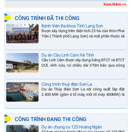
đang...
Xem thêm >>
CÔNG TRÌNH ĐÃ THI CÔNG
Bệnh Viện Đa khoa Tỉnh Lạng Sơn
Được xây dựng trên diện tích 25 ha của thôn Phai
Trần ( Thành phố Lạng Sơn) và một phần thuộc xã
Hợp Thành ( Cao Lộc).
Dự án Cầu Linh Cảm Hà Tĩnh
Cầu Linh Cảm được xây dựng bằng BTCT và BTCT
DƯL vĩnh cửu, có chiều dài 370m bắc qua sông
La nằm trên QL15A tại địa phận Huyện Đức Thọ -
tỉnh Hà Tĩnh.
Công trình thuỷ điện Sơn La
Dự án Thủy điện Sơn La với công suất lắp đặt
2.400 MW (gồm 6 tổ máy, mỗi tổ máy 400MW) là
bậc thang thứ 2 nằm trên sông Đà (sau thủy điện
Lai Châu và...
CÔNG TRÌNH ĐANG THI CÔNG
Dự án chung cư 125 Hoàng Ngân
Tổ hợp Hoàng Ngân Plaza tọa lạc tại số 125 Phố