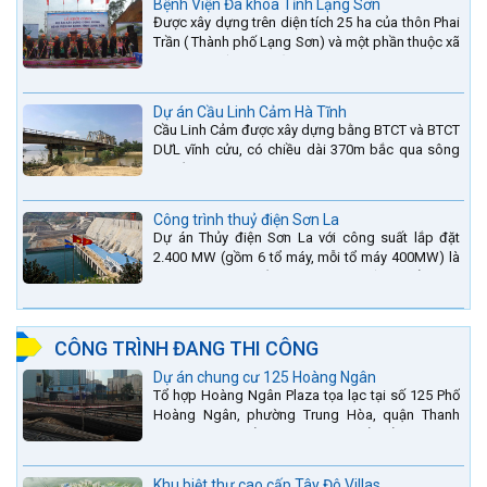
Bệnh Viện Đa khoa Tỉnh Lạng Sơn
Được xây dựng trên diện tích 25 ha của thôn Phai
Trần ( Thành phố Lạng Sơn) và một phần thuộc xã
Hợp Thành ( Cao Lộc).
Dự án Cầu Linh Cảm Hà Tĩnh
Cầu Linh Cảm được xây dựng bằng BTCT và BTCT
DƯL vĩnh cửu, có chiều dài 370m bắc qua sông
La nằm trên QL15A tại địa phận Huyện Đức Thọ -
tỉnh Hà Tĩnh.
Công trình thuỷ điện Sơn La
Dự án Thủy điện Sơn La với công suất lắp đặt
2.400 MW (gồm 6 tổ máy, mỗi tổ máy 400MW) là
bậc thang thứ 2 nằm trên sông Đà (sau thủy điện
Lai Châu và...
CÔNG TRÌNH ĐANG THI CÔNG
Dự án chung cư 125 Hoàng Ngân
Tổ hợp Hoàng Ngân Plaza tọa lạc tại số 125 Phố
Hoàng Ngân, phường Trung Hòa, quận Thanh
Xuân, thành phố Hà Nội. được thiết kế hài hòa là
sự kết hợp...
Khu biệt thự cao cấp Tây Đô Villas