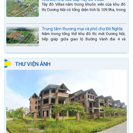
Tây đô Villas nằm trong khuôn viên của khu đô
thị Dương Nội có tổng diện tích là 109.9ha, trong
đó tổng diện tích của khuôn viên 1959 căn biệt
thự là...
Trung tâm thương mại và phố chợ Đô Nghĩa
Nằm trong tổng thể khu đô thị mới Dương Nội,
tiếp giáp giữa giao lộ Đường Vành đai 4 và
đường Lê Văn Lương kéo dài. Trung tâm thương
mại Phố chợ Đô...
THƯ VIỆN ẢNH