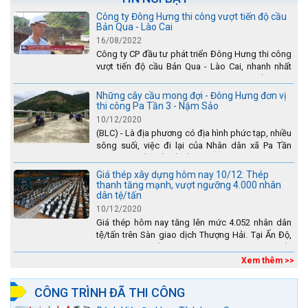
Công ty Đông Hưng thi công vượt tiến độ cầu
Bản Qua - Lào Cai
16/08/2022
Công ty CP đầu tư phát triển Đông Hưng thi công
vượt tiến độ cầu Bản Qua - Lào Cai, nhanh nhất
toàn dự án - được tuyên dương trên truyền hình
Lào Cai.
Những cây cầu mong đợi - Đông Hưng đơn vị
thi công Pa Tần 3 - Nậm Sảo
10/12/2020
(BLC) - Là địa phương có địa hình phức tạp, nhiều
sông suối, việc đi lại của Nhân dân xã Pa Tần
(huyện Sìn Hồ) rất vất vả, đặc biệt là vào mùa mưa
lũ....
Giá thép xây dựng hôm nay 10/12: Thép
thanh tăng mạnh, vượt ngưỡng 4.000 nhân
dân tệ/tấn
10/12/2020
Giá thép hôm nay tăng lên mức 4.052 nhân dân
tệ/tấn trên Sàn giao dịch Thượng Hải. Tại Ấn Độ,
sự gia tăng số lượng các đơn vị thép thứ cấp
đang...
Xem thêm >>
CÔNG TRÌNH ĐÃ THI CÔNG