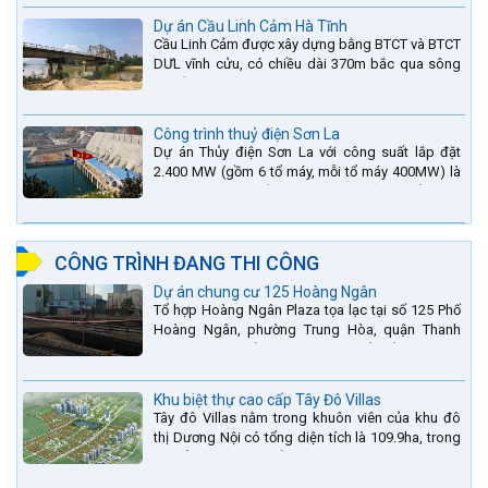
Dự án Cầu Linh Cảm Hà Tĩnh
Cầu Linh Cảm được xây dựng bằng BTCT và BTCT
DƯL vĩnh cửu, có chiều dài 370m bắc qua sông
La nằm trên QL15A tại địa phận Huyện Đức Thọ -
tỉnh Hà Tĩnh.
Công trình thuỷ điện Sơn La
Dự án Thủy điện Sơn La với công suất lắp đặt
2.400 MW (gồm 6 tổ máy, mỗi tổ máy 400MW) là
bậc thang thứ 2 nằm trên sông Đà (sau thủy điện
Lai Châu và...
CÔNG TRÌNH ĐANG THI CÔNG
Dự án chung cư 125 Hoàng Ngân
Tổ hợp Hoàng Ngân Plaza tọa lạc tại số 125 Phố
Hoàng Ngân, phường Trung Hòa, quận Thanh
Xuân, thành phố Hà Nội. được thiết kế hài hòa là
sự kết hợp...
Khu biệt thự cao cấp Tây Đô Villas
Tây đô Villas nằm trong khuôn viên của khu đô
thị Dương Nội có tổng diện tích là 109.9ha, trong
đó tổng diện tích của khuôn viên 1959 căn biệt
thự là...