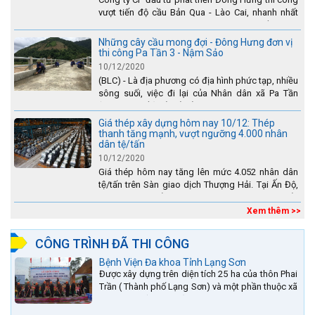
vượt tiến độ cầu Bản Qua - Lào Cai, nhanh nhất
toàn dự án - được tuyên dương trên truyền hình
Lào Cai.
Những cây cầu mong đợi - Đông Hưng đơn vị
thi công Pa Tần 3 - Nậm Sảo
10/12/2020
(BLC) - Là địa phương có địa hình phức tạp, nhiều
sông suối, việc đi lại của Nhân dân xã Pa Tần
(huyện Sìn Hồ) rất vất vả, đặc biệt là vào mùa mưa
lũ....
Giá thép xây dựng hôm nay 10/12: Thép
thanh tăng mạnh, vượt ngưỡng 4.000 nhân
dân tệ/tấn
10/12/2020
Giá thép hôm nay tăng lên mức 4.052 nhân dân
tệ/tấn trên Sàn giao dịch Thượng Hải. Tại Ấn Độ,
sự gia tăng số lượng các đơn vị thép thứ cấp
đang...
Xem thêm >>
CÔNG TRÌNH ĐÃ THI CÔNG
Bệnh Viện Đa khoa Tỉnh Lạng Sơn
Được xây dựng trên diện tích 25 ha của thôn Phai
Trần ( Thành phố Lạng Sơn) và một phần thuộc xã
Hợp Thành ( Cao Lộc).