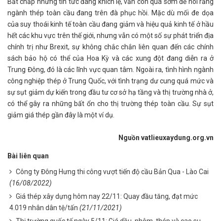
Bất chấp những tin tức đáng khích lệ, vẫn còn quá sớm để nói rằng
ngành thép toàn cầu đang trên đà phục hồi. Mặc dù mối đe dọa
của suy thoái kinh tế toàn cầu đang giảm và hiệu quả kinh tế ở hầu
hết các khu vực trên thế giới, nhưng vẫn có một số sự phát triển địa
chính trị như Brexit, sự không chắc chắn liên quan đến các chính
sách bảo hộ có thể của Hoa Kỳ và các xung đột đang diễn ra ở
Trung Đông, đó là các lĩnh vực quan tâm. Ngoài ra, tình hình ngành
công nghiệp thép ở Trung Quốc, với tình trạng dư cung quá mức và
sự sụt giảm dự kiến ​​trong đầu tư cơ sở hạ tầng và thị trường nhà ở,
có thể gây ra những bất ổn cho thị trường thép toàn cầu. Sự sụt
giảm giá thép gần đây là một ví dụ.
Nguồn vatlieuxaydung.org.vn
Bài liên quan
Công ty Đông Hưng thi công vượt tiến độ cầu Bản Qua - Lào Cai
(16/08/2022)
Giá thép xây dựng hôm nay 22/11: Quay đầu tăng, đạt mức
4.019 nhân dân tệ/tấn
(21/11/2021)