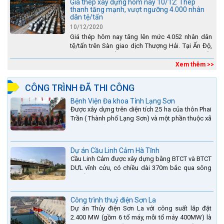
Giá thép xây dựng hôm nay 10/12: Thép
thanh tăng mạnh, vượt ngưỡng 4.000 nhân
dân tệ/tấn
10/12/2020
Giá thép hôm nay tăng lên mức 4.052 nhân dân
tệ/tấn trên Sàn giao dịch Thượng Hải. Tại Ấn Độ,
sự gia tăng số lượng các đơn vị thép thứ cấp
đang...
Xem thêm >>
CÔNG TRÌNH ĐÃ THI CÔNG
Bệnh Viện Đa khoa Tỉnh Lạng Sơn
Được xây dựng trên diện tích 25 ha của thôn Phai
Trần ( Thành phố Lạng Sơn) và một phần thuộc xã
Hợp Thành ( Cao Lộc).
Dự án Cầu Linh Cảm Hà Tĩnh
Cầu Linh Cảm được xây dựng bằng BTCT và BTCT
DƯL vĩnh cửu, có chiều dài 370m bắc qua sông
La nằm trên QL15A tại địa phận Huyện Đức Thọ -
tỉnh Hà Tĩnh.
Công trình thuỷ điện Sơn La
Dự án Thủy điện Sơn La với công suất lắp đặt
2.400 MW (gồm 6 tổ máy, mỗi tổ máy 400MW) là