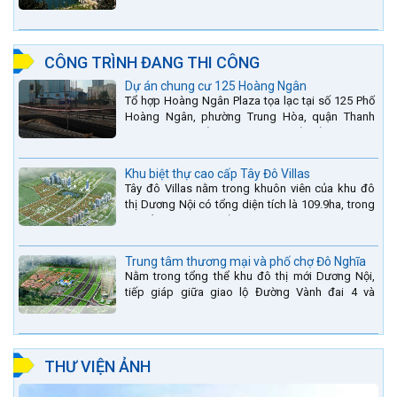
bậc thang thứ 2 nằm trên sông Đà (sau thủy điện
Lai Châu và...
CÔNG TRÌNH ĐANG THI CÔNG
Dự án chung cư 125 Hoàng Ngân
Tổ hợp Hoàng Ngân Plaza tọa lạc tại số 125 Phố
Hoàng Ngân, phường Trung Hòa, quận Thanh
Xuân, thành phố Hà Nội. được thiết kế hài hòa là
sự kết hợp...
Khu biệt thự cao cấp Tây Đô Villas
Tây đô Villas nằm trong khuôn viên của khu đô
thị Dương Nội có tổng diện tích là 109.9ha, trong
đó tổng diện tích của khuôn viên 1959 căn biệt
thự là...
Trung tâm thương mại và phố chợ Đô Nghĩa
Nằm trong tổng thể khu đô thị mới Dương Nội,
tiếp giáp giữa giao lộ Đường Vành đai 4 và
đường Lê Văn Lương kéo dài. Trung tâm thương
mại Phố chợ Đô...
THƯ VIỆN ẢNH