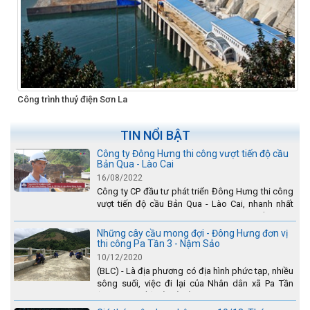
Công trình thuỷ điện Sơn La
TIN NỔI BẬT
Công ty Đông Hưng thi công vượt tiến độ cầu
Bản Qua - Lào Cai
16/08/2022
Công ty CP đầu tư phát triển Đông Hưng thi công
vượt tiến độ cầu Bản Qua - Lào Cai, nhanh nhất
toàn dự án - được tuyên dương trên truyền hình
Lào Cai.
Những cây cầu mong đợi - Đông Hưng đơn vị
thi công Pa Tần 3 - Nậm Sảo
10/12/2020
(BLC) - Là địa phương có địa hình phức tạp, nhiều
sông suối, việc đi lại của Nhân dân xã Pa Tần
(huyện Sìn Hồ) rất vất vả, đặc biệt là vào mùa mưa
lũ....