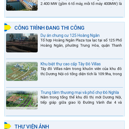
2.400 MW (gồm 6 tổ máy, mỗi tổ máy 400MW) là
bậc thang thứ 2 nằm trên sông Đà (sau thủy điện
Lai Châu và...
CÔNG TRÌNH ĐANG THI CÔNG
Dự án chung cư 125 Hoàng Ngân
Tổ hợp Hoàng Ngân Plaza tọa lạc tại số 125 Phố
Hoàng Ngân, phường Trung Hòa, quận Thanh
Xuân, thành phố Hà Nội. được thiết kế hài hòa là
sự kết hợp...
Khu biệt thự cao cấp Tây Đô Villas
Tây đô Villas nằm trong khuôn viên của khu đô
thị Dương Nội có tổng diện tích là 109.9ha, trong
đó tổng diện tích của khuôn viên 1959 căn biệt
thự là...
Trung tâm thương mại và phố chợ Đô Nghĩa
Nằm trong tổng thể khu đô thị mới Dương Nội,
tiếp giáp giữa giao lộ Đường Vành đai 4 và
đường Lê Văn Lương kéo dài. Trung tâm thương
mại Phố chợ Đô...
THƯ VIỆN ẢNH