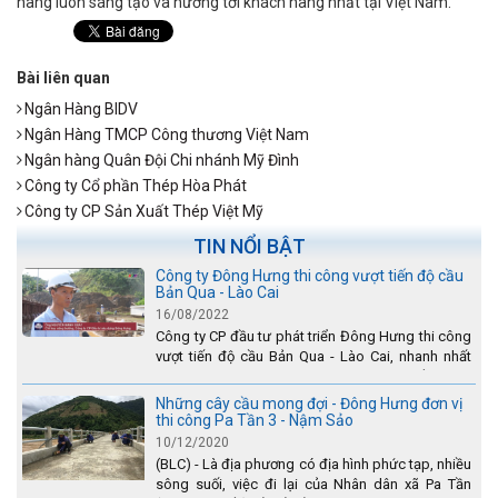
hàng luôn sáng tạo và hướng tới khách hàng nhất tại Việt Nam.
Bài liên quan
Ngân Hàng BIDV
Ngân Hàng TMCP Công thương Việt Nam
Ngân hàng Quân Đội Chi nhánh Mỹ Đình
Công ty Cổ phần Thép Hòa Phát
Công ty CP Sản Xuất Thép Việt Mỹ
TIN NỔI BẬT
Công ty Đông Hưng thi công vượt tiến độ cầu
Bản Qua - Lào Cai
16/08/2022
Công ty CP đầu tư phát triển Đông Hưng thi công
vượt tiến độ cầu Bản Qua - Lào Cai, nhanh nhất
toàn dự án - được tuyên dương trên truyền hình
Lào Cai.
Những cây cầu mong đợi - Đông Hưng đơn vị
thi công Pa Tần 3 - Nậm Sảo
10/12/2020
(BLC) - Là địa phương có địa hình phức tạp, nhiều
sông suối, việc đi lại của Nhân dân xã Pa Tần