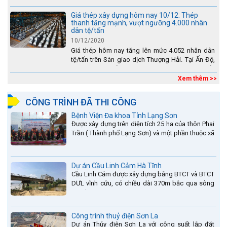
(huyện Sìn Hồ) rất vất vả, đặc biệt là vào mùa mưa
lũ....
Giá thép xây dựng hôm nay 10/12: Thép
thanh tăng mạnh, vượt ngưỡng 4.000 nhân
dân tệ/tấn
10/12/2020
Giá thép hôm nay tăng lên mức 4.052 nhân dân
tệ/tấn trên Sàn giao dịch Thượng Hải. Tại Ấn Độ,
sự gia tăng số lượng các đơn vị thép thứ cấp
đang...
Xem thêm >>
CÔNG TRÌNH ĐÃ THI CÔNG
Bệnh Viện Đa khoa Tỉnh Lạng Sơn
Được xây dựng trên diện tích 25 ha của thôn Phai
Trần ( Thành phố Lạng Sơn) và một phần thuộc xã
Hợp Thành ( Cao Lộc).
Dự án Cầu Linh Cảm Hà Tĩnh
Cầu Linh Cảm được xây dựng bằng BTCT và BTCT
DƯL vĩnh cửu, có chiều dài 370m bắc qua sông
La nằm trên QL15A tại địa phận Huyện Đức Thọ -
tỉnh Hà Tĩnh.
Công trình thuỷ điện Sơn La
Dự án Thủy điện Sơn La với công suất lắp đặt