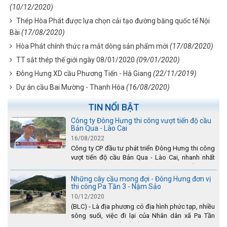
(10/12/2020)
Thép Hòa Phát được lựa chọn cải tạo đường băng quốc tế Nội
Bài
(17/08/2020)
Hòa Phát chính thức ra mắt dòng sản phẩm mới
(17/08/2020)
TT sắt thép thế giới ngày 08/01/2020
(09/01/2020)
Đông Hưng XD cầu Phương Tiến - Hà Giang
(22/11/2019)
Dự án cầu Bai Mường - Thanh Hóa
(16/08/2020)
TIN NỔI BẬT
Công ty Đông Hưng thi công vượt tiến độ cầu
Bản Qua - Lào Cai
16/08/2022
Công ty CP đầu tư phát triển Đông Hưng thi công
vượt tiến độ cầu Bản Qua - Lào Cai, nhanh nhất
toàn dự án - được tuyên dương trên truyền hình
Lào Cai.
Những cây cầu mong đợi - Đông Hưng đơn vị
thi công Pa Tần 3 - Nậm Sảo
10/12/2020
(BLC) - Là địa phương có địa hình phức tạp, nhiều
sông suối, việc đi lại của Nhân dân xã Pa Tần
(huyện Sìn Hồ) rất vất vả, đặc biệt là vào mùa mưa