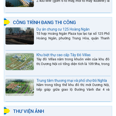
2.400 MW (gồm 6 tổ máy, mỗi tổ máy 400MW) là
bậc thang thứ 2 nằm trên sông Đà (sau thủy điện
Lai Châu và...
CÔNG TRÌNH ĐANG THI CÔNG
Dự án chung cư 125 Hoàng Ngân
Tổ hợp Hoàng Ngân Plaza tọa lạc tại số 125 Phố
Hoàng Ngân, phường Trung Hòa, quận Thanh
Xuân, thành phố Hà Nội. được thiết kế hài hòa là
sự kết hợp...
Khu biệt thự cao cấp Tây Đô Villas
Tây đô Villas nằm trong khuôn viên của khu đô
thị Dương Nội có tổng diện tích là 109.9ha, trong
đó tổng diện tích của khuôn viên 1959 căn biệt
thự là...
Trung tâm thương mại và phố chợ Đô Nghĩa
Nằm trong tổng thể khu đô thị mới Dương Nội,
tiếp giáp giữa giao lộ Đường Vành đai 4 và
đường Lê Văn Lương kéo dài. Trung tâm thương
mại Phố chợ Đô...
THƯ VIỆN ẢNH