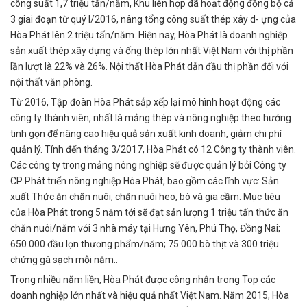
công suất 1,7 triệu tấn/năm, Khu liên hợp đã hoạt động đồng bộ cả
3 giai đoạn từ quý I/2016, nâng tổng công suất thép xây d- ựng của
Hòa Phát lên 2 triệu tấn/năm. Hiện nay, Hòa Phát là doanh nghiệp
sản xuất thép xây dựng và ống thép lớn nhất Việt Nam với thị phần
lần lượt là 22% và 26%. Nội thất Hòa Phát dẫn đầu thị phần đối với
nội thất văn phòng.
Từ 2016, Tập đoàn Hòa Phát sắp xếp lại mô hình hoạt động các
công ty thành viên, nhất là mảng thép và nông nghiệp theo hướng
tinh gọn để nâng cao hiệu quả sản xuất kinh doanh, giảm chi phí
quản lý. Tính đến tháng 3/2017, Hòa Phát có 12 Công ty thành viên.
Các công ty trong mảng nông nghiệp sẽ được quản lý bởi Công ty
CP Phát triển nông nghiệp Hòa Phát, bao gồm các lĩnh vực: Sản
xuất Thức ăn chăn nuôi, chăn nuôi heo, bò và gia cầm. Mục tiêu
của Hòa Phát trong 5 năm tới sẽ đạt sản lượng 1 triệu tấn thức ăn
chăn nuôi/năm với 3 nhà máy tại Hưng Yên, Phú Thọ, Đồng Nai;
650.000 đầu lợn thương phẩm/năm; 75.000 bò thịt và 300 triệu
chứng gà sạch mỗi năm..
Trong nhiều năm liền, Hòa Phát được công nhận trong Top các
doanh nghiệp lớn nhất và hiệu quả nhất Việt Nam. Năm 2015, Hòa