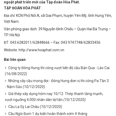
ngoặt phát triển mới của Tập đoàn Hòa Phát.
TẬP ĐOÀN HÒA PHÁT
:
Địa chỉ: KCN Phố Nối A, xã Giai Phạm, huyện Yên Mỹ, tỉnh Hưng Yên,
Việt Nam.
Văn phòng giao dịch: 39 Nguyễn Đình Chiểu – Quận Hai Bà Trưng –
TP. Hà Nội
ĐT: 043.6282011/62848666 – Fax: 043.9747748/62833456
Website: http://www.hoaphat.com.vn
Bài liên quan
Công ty Đông Hưng thi công vượt tiến độ cầu Bản Qua - Lào Cai
(16/08/2022)
Những cây cầu mong đợi - Đông Hưng đơn vị thi công Pa Tần 3
- Nậm Sảo
(10/12/2020)
Giá thép xây dựng hôm nay 10/12: Thép thanh tăng mạnh,
vượt ngưỡng 4.000 nhân dân tệ/tấn
(10/12/2020)
Cầu La Sỳ Lai Châu
(10/12/2020)
Cầu Ngòi Đum 1 dự kiến hoàn thành sớm 4 tháng