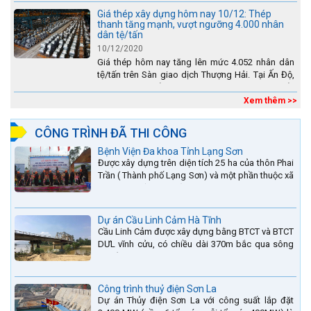
lũ....
Giá thép xây dựng hôm nay 10/12: Thép
thanh tăng mạnh, vượt ngưỡng 4.000 nhân
dân tệ/tấn
10/12/2020
Giá thép hôm nay tăng lên mức 4.052 nhân dân
tệ/tấn trên Sàn giao dịch Thượng Hải. Tại Ấn Độ,
sự gia tăng số lượng các đơn vị thép thứ cấp
đang...
Xem thêm >>
CÔNG TRÌNH ĐÃ THI CÔNG
Bệnh Viện Đa khoa Tỉnh Lạng Sơn
Được xây dựng trên diện tích 25 ha của thôn Phai
Trần ( Thành phố Lạng Sơn) và một phần thuộc xã
Hợp Thành ( Cao Lộc).
Dự án Cầu Linh Cảm Hà Tĩnh
Cầu Linh Cảm được xây dựng bằng BTCT và BTCT
DƯL vĩnh cửu, có chiều dài 370m bắc qua sông
La nằm trên QL15A tại địa phận Huyện Đức Thọ -
tỉnh Hà Tĩnh.
Công trình thuỷ điện Sơn La
Dự án Thủy điện Sơn La với công suất lắp đặt