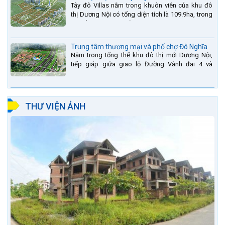
Tây đô Villas nằm trong khuôn viên của khu đô
thị Dương Nội có tổng diện tích là 109.9ha, trong
đó tổng diện tích của khuôn viên 1959 căn biệt
thự là...
Trung tâm thương mại và phố chợ Đô Nghĩa
Nằm trong tổng thể khu đô thị mới Dương Nội,
tiếp giáp giữa giao lộ Đường Vành đai 4 và
đường Lê Văn Lương kéo dài. Trung tâm thương
mại Phố chợ Đô...
THƯ VIỆN ẢNH