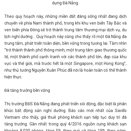
dựng Đà Nẵng.
Theo quy hoạch này, những miền đất đáng sống nhất đang dịch
chuyển về phía Nam thành phố, trong khi khu ven biển Tây Bắc và
ven biển phía Đông sẽ trở thành trung tâm thương mại dịch vụ, du
lịch nghỉ dưỡng... Quy hoạch này cũng cho thấy rõ một Đà Nẵng đa
trung tâm, phát triển toàn diện, bền vững trong tương lai. Tầm nhìn
“trở thành thành phố thông minh, một trung tâm giao thương quốc
tế, một thành phố cạnh tranh với các thành phố lớn, đẹp của khu
vực và thế giới, mà trước hết là một Singapore, một Hong Kong”,
như thủ tướng Nguyễn Xuân Phúc đã nói là hoàn toàn có thể thành
hiện thực.
Đà tăng trưởng bền vững
Thị trường BĐS Đà Nẵng đang phát triển sôi động, đặc biệt là phân
khúc bất động sản nghỉ dưỡng. Báo cáo mới nhất của Savills
Vietnam cho thấy, giá thuê phòng khách sạn tiếp tục duy trì đà
tăng trưởng. Gần nhất trong quý 4/2016 nguồn cung khách sạn
khoảng 9.030 phòng, tăng 5% theo quý và tăng 19% theo năm.