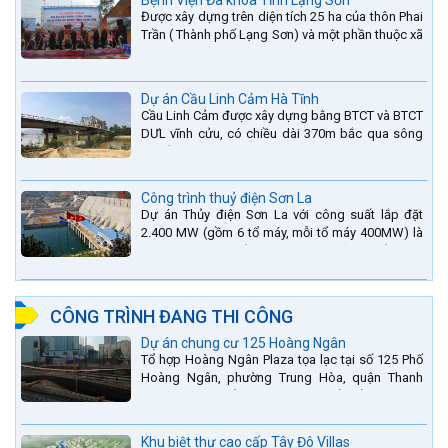
Bệnh Viện Đa khoa Tỉnh Lạng Sơn
Được xây dựng trên diện tích 25 ha của thôn Phai
Trần ( Thành phố Lạng Sơn) và một phần thuộc xã
Hợp Thành ( Cao Lộc).
Dự án Cầu Linh Cảm Hà Tĩnh
Cầu Linh Cảm được xây dựng bằng BTCT và BTCT
DƯL vĩnh cửu, có chiều dài 370m bắc qua sông
La nằm trên QL15A tại địa phận Huyện Đức Thọ -
tỉnh Hà Tĩnh.
Công trình thuỷ điện Sơn La
Dự án Thủy điện Sơn La với công suất lắp đặt
2.400 MW (gồm 6 tổ máy, mỗi tổ máy 400MW) là
bậc thang thứ 2 nằm trên sông Đà (sau thủy điện
Lai Châu và...
CÔNG TRÌNH ĐANG THI CÔNG
Dự án chung cư 125 Hoàng Ngân
Tổ hợp Hoàng Ngân Plaza tọa lạc tại số 125 Phố
Hoàng Ngân, phường Trung Hòa, quận Thanh
Xuân, thành phố Hà Nội. được thiết kế hài hòa là
sự kết hợp...
Khu biệt thự cao cấp Tây Đô Villas