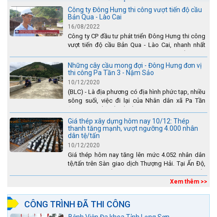
Công ty Đông Hưng thi công vượt tiến độ cầu
Bản Qua - Lào Cai
16/08/2022
Công ty CP đầu tư phát triển Đông Hưng thi công
vượt tiến độ cầu Bản Qua - Lào Cai, nhanh nhất
toàn dự án - được tuyên dương trên truyền hình
Lào Cai.
Những cây cầu mong đợi - Đông Hưng đơn vị
thi công Pa Tần 3 - Nậm Sảo
10/12/2020
(BLC) - Là địa phương có địa hình phức tạp, nhiều
sông suối, việc đi lại của Nhân dân xã Pa Tần
(huyện Sìn Hồ) rất vất vả, đặc biệt là vào mùa mưa
lũ....
Giá thép xây dựng hôm nay 10/12: Thép
thanh tăng mạnh, vượt ngưỡng 4.000 nhân
dân tệ/tấn
10/12/2020
Giá thép hôm nay tăng lên mức 4.052 nhân dân
tệ/tấn trên Sàn giao dịch Thượng Hải. Tại Ấn Độ,
sự gia tăng số lượng các đơn vị thép thứ cấp
đang...
Xem thêm >>
CÔNG TRÌNH ĐÃ THI CÔNG