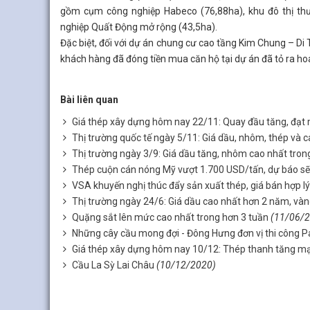
gồm cụm công nghiệp Habeco (76,88ha), khu đô thị th
nghiệp Quất Động mở rộng (43,5ha).
Đặc biệt, đối với dự án chung cư cao tầng Kim Chung – Di 
khách hàng đã đóng tiền mua căn hộ tại dự án đã tỏ ra ho
Bài liên quan
Giá thép xây dựng hôm nay 22/11: Quay đầu tăng, đạt
Thị trường quốc tế ngày 5/11: Giá dầu, nhôm, thép và c
Thị trường ngày 3/9: Giá dầu tăng, nhôm cao nhất tron
Thép cuộn cán nóng Mỹ vượt 1.700 USD/tấn, dự báo sẽ 
VSA khuyến nghị thúc đẩy sản xuất thép, giá bán hợp lý
Thị trường ngày 24/6: Giá dầu cao nhất hơn 2 năm, vàng
Quặng sắt lên mức cao nhất trong hơn 3 tuần
(11/06/
Những cây cầu mong đợi - Đông Hưng đơn vị thi công 
Giá thép xây dựng hôm nay 10/12: Thép thanh tăng mạ
Cầu La Sỳ Lai Châu
(10/12/2020)