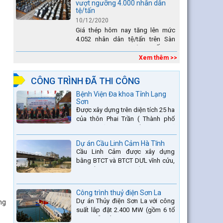
vượt ngưỡng 4.000 nhân dân
tệ/tấn
10/12/2020
Giá thép hôm nay tăng lên mức
4.052 nhân dân tệ/tấn trên Sàn
giao dịch Thượng Hải. Tại Ấn Độ,
sự gia tăng số lượng các đơn vị
Xem thêm >>
thép thứ cấp đang...
CÔNG TRÌNH ĐÃ THI CÔNG
Bệnh Viện Đa khoa Tỉnh Lạng
Sơn
Được xây dựng trên diện tích 25 ha
của thôn Phai Trần ( Thành phố
Lạng Sơn) và một phần thuộc xã
Hợp Thành ( Cao Lộc).
Dự án Cầu Linh Cảm Hà Tĩnh
Cầu Linh Cảm được xây dựng
bằng BTCT và BTCT DƯL vĩnh cửu,
có chiều dài 370m bắc qua sông
La nằm trên QL15A tại địa phận
Huyện Đức Thọ - tỉnh Hà Tĩnh.
Công trình thuỷ điện Sơn La
Dự án Thủy điện Sơn La với công
ng
suất lắp đặt 2.400 MW (gồm 6 tổ
máy, mỗi tổ máy 400MW) là bậc