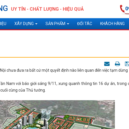
NG
0
UY TÍN - CHẤT LƯỢNG - HIỆU QUẢ
HIỆU
XÂY DỰNG
SẢN PHẨM
ĐỐI TÁC
KHÁCH HÀNG
Nội chưa đưa ra bất cứ một quyết định nào liên quan đến việc tạm dừng
n Nam với báo giới sáng 9/11, xung quanh thông tin 16 dự án, trong 
 cuối cùng của Thủ tướng.