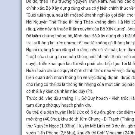
Do đó, theo Thứ trưởng Nguyễn Trần Nam, nếu nói các dự
chính xác. Bộ Xây dựng cũng chưa có ý kiến chính thức về 
“Cuối tuần qua, sau khi một số doanh nghiệp gọi điện cho t
Nội Nguyễn Thế Thảo thì ông Thảo khẳng định, Hà Nội cũ
rằng, việc này là thuộc thẩm quyền của Bộ Xây dựng”, ôn
Để kiểm chứng thông tin, lãnh đạo Bộ Xây dựng cho biết đã
tra lại thông tin trên nhưng rốt cục là không có thông tin 
Ngoài ra, ông Nam cũng cho rằng, nếu có rà soát, tạm dừn
“Luật của chúng ta cơ bản không có tính hồi tố nên nếu c
duyệt, triển khai quá lâu thì vẫn phải cho tiếp tục. Tôi 
Hoàn toàn chưa có quyết định chính thức nào về việc dừn
Liên quan đến nhữn thông tin về việc dừng dự án được đ
cho rằng có thể đó là thông tin miệng của một cán bộ nà
có thể là ý kiến cá nhân nào đấy (?!).
Trước đó, vào đầu tháng 11, Sở Quy hoạch - Kiến trúc Hà
tạm dừng chờ quy hoạch phân khu.
Cụ thể, địa bàn huyện Hoài Đức có 6 dự án, gồm các điểm c
mở rộng (40,8ha); khu đô thị Kim Chung - Di Trạch (Thăng
thự Nguyên Ngọc (1,03ha). Huyện Mê Linh có 3 dự án, gồm:
vườn Tiến Phong (2,56ha), khu đô thị Golf Vinashin (24