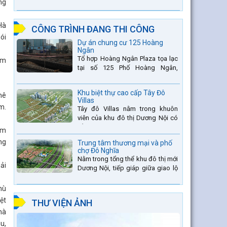
ng
thang thứ 2 nằm trên sông Đà (sau
thủy điện Lai Châu và...
Hà
CÔNG TRÌNH ĐANG THI CÔNG
ói
Dự án chung cư 125 Hoàng
Ngân
Tổ hợp Hoàng Ngân Plaza tọa lạc
ểm
tại số 125 Phố Hoàng Ngân,
phường Trung Hòa, quận Thanh
Xuân, thành phố Hà Nội. được thiết
Khu biệt thự cao cấp Tây Đô
hê
kế hài hòa là sự kết hợp...
Villas
m.
Tây đô Villas nằm trong khuôn
viên của khu đô thị Dương Nội có
tổng diện tích là 109.9ha, trong đó
am
tổng diện tích của khuôn viên 1959
ng
Trung tâm thương mại và phố
căn biệt thự là...
chợ Đô Nghĩa
Nằm trong tổng thể khu đô thị mới
ải
Dương Nội, tiếp giáp giữa giao lộ
Đường Vành đai 4 và đường Lê
Văn Lương kéo dài. Trung tâm
hù
thương mại Phố chợ Đô...
ệt
THƯ VIỆN ẢNH
hà
u,