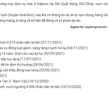
ương mại dịch vụ nhà ở Habeco Hạ Hồi Quất Động (50,72ha), cụm cô
Trạch (huyện Hoài Đức), sau khi có thông tin dự án bị tạm dừng, hàng tr
ang mang, lo lắng về số tiền đã đóng và số phận dự án.
Nguồn tin:
xaydungvietnam.
 mức 4.019 nhân dân tệ/tấn
(21/11/2021)
ao su đồng loạt giảm, vàng tăng mạnh trở lại
(04/11/2021)
g 10 năm, than cốc cao kỷ lục
(02/09/2021)
tiếp tục tăng
(11/07/2021)
 để ổn định thị trường
(28/06/2021)
, sắt thép đồng loạt tăng
(23/06/2021)
2021)
Pa Tần 3 - Nậm Sảo
(10/12/2020)
nh, vượt ngưỡng 4.000 nhân dân tệ/tấn
(10/12/2020)