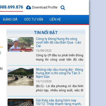
988.699.876
Download Profile
BẢNG GIÁ
GÓC TƯ VẤN
LIÊN HỆ
TIN NỔI BẬT
Công ty Đông Hưng thi công
vượt tiến độ cầu Bản Qua - Lào
Cai
16/08/2022
Công ty CP đầu tư phát triển Đông
Hưng thi công vượt tiến độ cầu
Bản Qua - Lào Cai, nhanh nhất toàn
dự án - được tuyên dương trên
đó
Những cây cầu mong đợi - Đông
truyền hình Lào Cai.
Hưng đơn vị thi công Pa Tần 3 -
Nậm Sảo
10/12/2020
(BLC) - Là địa phương có địa hình
phức tạp, nhiều sông suối, việc đi
lại của Nhân dân xã Pa Tần (huyện
Sìn Hồ) rất vất vả, đặc biệt là vào
Giá thép xây dựng hôm nay
mùa mưa lũ....
10/12: Thép thanh tăng mạnh,