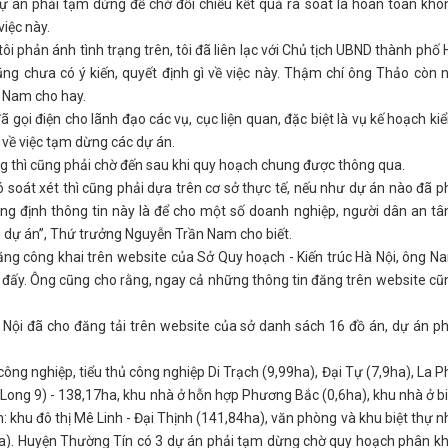
 án phải tạm dừng để chờ đối chiếu kết quả rà soát là hoàn toàn khô
việc này.
ôi phản ánh tình trạng trên, tôi đã liên lạc với Chủ tịch UBND thành phố 
ng chưa có ý kiến, quyết định gì về việc này. Thậm chí ông Thảo còn n
g Nam cho hay.
 gọi điện cho lãnh đạo các vụ, cục liện quan, đặc biệt là vụ kế hoạch ki
gì về việc tạm dừng các dự án.
g thì cũng phải chờ đến sau khi quy hoạch chung được thông qua.
ó soát xét thì cũng phải dựa trên cơ sở thực tế, nếu như dự án nào đã p
khẳng định thông tin này là để cho một số doanh nghiệp, người dân an tâ
g dự án”, Thứ trưởng Nguyễn Trần Nam cho biết.
ăng công khai trên website của Sở Quy hoạch - Kiến trúc Hà Nội, ông N
o đấy. Ông cũng cho rằng, ngay cả những thông tin đăng trên website cũ
 Nội đã cho đăng tải trên website của sở danh sách 16 đồ án, dự án ph
ông nghiệp, tiểu thủ công nghiệp Di Trạch (9,99ha), Đại Tự (7,9ha), La P
 Long 9) - 138,17ha, khu nhà ở hỗn hợp Phương Bắc (0,6ha), khu nhà ở bi
 khu đô thị Mê Linh - Đại Thịnh (141,84ha), văn phòng và khu biệt thự n
0ha). Huyện Thường Tín có 3 dự án phải tạm dừng chờ quy hoạch phân kh