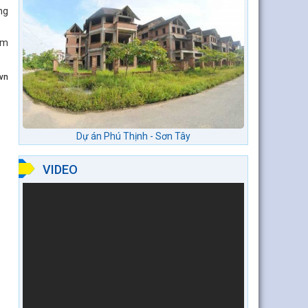
ng
ăm
vn
Dự án Phú Thịnh - Sơn Tây
VIDEO