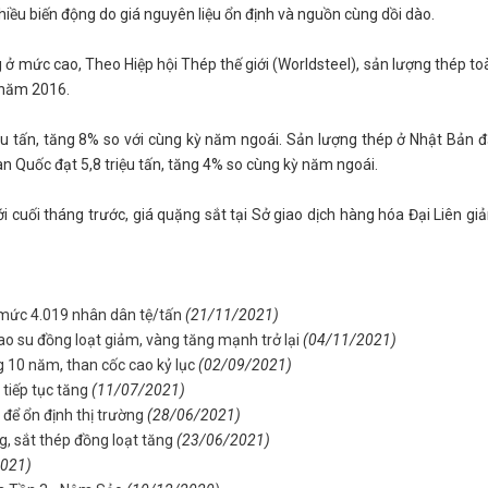
hiều biến động do giá nguyên liệu ổn định và nguồn cùng dồi dào.
ở mức cao, Theo Hiệp hội Thép thế giới (Worldsteel), sản lượng thép to
 năm 2016.
iệu tấn, tăng 8% so với cùng kỳ năm ngoái. Sản lượng thép ở Nhật Bản đ
n Quốc đạt 5,8 triệu tấn, tăng 4% so cùng kỳ năm ngoái.
i cuối tháng trước, giá quặng sắt tại Sở giao dịch hàng hóa Đại Liên gi
 mức 4.019 nhân dân tệ/tấn
(21/11/2021)
ao su đồng loạt giảm, vàng tăng mạnh trở lại
(04/11/2021)
g 10 năm, than cốc cao kỷ lục
(02/09/2021)
tiếp tục tăng
(11/07/2021)
 để ổn định thị trường
(28/06/2021)
, sắt thép đồng loạt tăng
(23/06/2021)
2021)