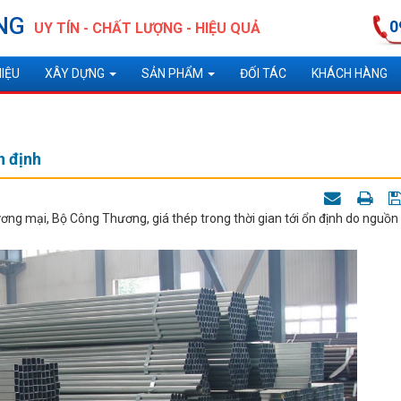
NG
0
UY TÍN - CHẤT LƯỢNG - HIỆU QUẢ
HIỆU
XÂY DỰNG
SẢN PHẨM
ĐỐI TÁC
KHÁCH HÀNG
n định
ng mại, Bộ Công Thương, giá thép trong thời gian tới ổn định do nguồn