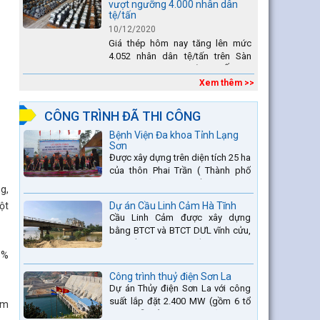
vượt ngưỡng 4.000 nhân dân
tệ/tấn
10/12/2020
Giá thép hôm nay tăng lên mức
4.052 nhân dân tệ/tấn trên Sàn
giao dịch Thượng Hải. Tại Ấn Độ,
sự gia tăng số lượng các đơn vị
Xem thêm >>
thép thứ cấp đang...
CÔNG TRÌNH ĐÃ THI CÔNG
Bệnh Viện Đa khoa Tỉnh Lạng
Sơn
Được xây dựng trên diện tích 25 ha
của thôn Phai Trần ( Thành phố
Lạng Sơn) và một phần thuộc xã
g,
Hợp Thành ( Cao Lộc).
ột
Dự án Cầu Linh Cảm Hà Tĩnh
Cầu Linh Cảm được xây dựng
bằng BTCT và BTCT DƯL vĩnh cửu,
có chiều dài 370m bắc qua sông
5%
La nằm trên QL15A tại địa phận
Huyện Đức Thọ - tỉnh Hà Tĩnh.
Công trình thuỷ điện Sơn La
Dự án Thủy điện Sơn La với công
suất lắp đặt 2.400 MW (gồm 6 tổ
ăm
máy, mỗi tổ máy 400MW) là bậc