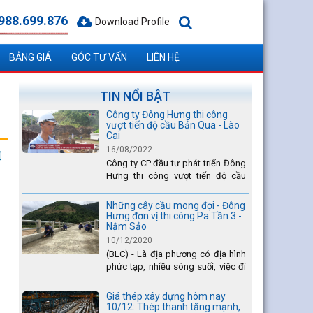
988.699.876
Download Profile
BẢNG GIÁ
GÓC TƯ VẤN
LIÊN HỆ
TIN NỔI BẬT
Công ty Đông Hưng thi công
vượt tiến độ cầu Bản Qua - Lào
Cai
16/08/2022
Công ty CP đầu tư phát triển Đông
Hưng thi công vượt tiến độ cầu
Bản Qua - Lào Cai, nhanh nhất toàn
dự án - được tuyên dương trên
Những cây cầu mong đợi - Đông
truyền hình Lào Cai.
Hưng đơn vị thi công Pa Tần 3 -
Nậm Sảo
10/12/2020
(BLC) - Là địa phương có địa hình
phức tạp, nhiều sông suối, việc đi
lại của Nhân dân xã Pa Tần (huyện
Sìn Hồ) rất vất vả, đặc biệt là vào
Giá thép xây dựng hôm nay
mùa mưa lũ....
10/12: Thép thanh tăng mạnh,