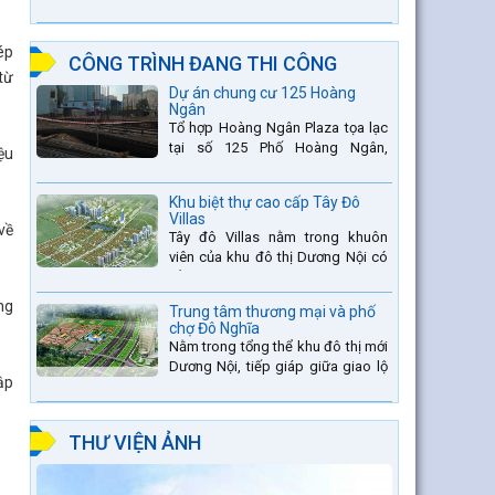
thang thứ 2 nằm trên sông Đà (sau
thủy điện Lai Châu và...
ép
CÔNG TRÌNH ĐANG THI CÔNG
từ
Dự án chung cư 125 Hoàng
Ngân
Tổ hợp Hoàng Ngân Plaza tọa lạc
tại số 125 Phố Hoàng Ngân,
ệu
phường Trung Hòa, quận Thanh
Xuân, thành phố Hà Nội. được thiết
Khu biệt thự cao cấp Tây Đô
kế hài hòa là sự kết hợp...
Villas
về
Tây đô Villas nằm trong khuôn
viên của khu đô thị Dương Nội có
tổng diện tích là 109.9ha, trong đó
tổng diện tích của khuôn viên 1959
ng
Trung tâm thương mại và phố
căn biệt thự là...
chợ Đô Nghĩa
Nằm trong tổng thể khu đô thị mới
Dương Nội, tiếp giáp giữa giao lộ
ập
Đường Vành đai 4 và đường Lê
Văn Lương kéo dài. Trung tâm
thương mại Phố chợ Đô...
THƯ VIỆN ẢNH