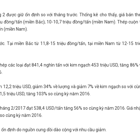
g 2 được giữ ổn định so với tháng trước. Thống kê cho thấy, giá bán th
iệu đồng/tấn (miền Bắc); 10-10,7 triệu đồng/tấn (miền Nam). Thép cuộn 
tấn (miền Nam).
ớc. Tại miền Bắc từ 11,8-15 triệu đồng/tấn, tại miền Nam từ 12-15 tri
hép các loại đạt 841,4 nghìn tấn với kim ngạch 453 triệu USD, tăng 86% 
6.
ên 12,2 triệu USD, giảm 34% về lượng và giảm 7% về kim ngạch so với cù
1,5 triệu USD, tăng 103% so cùng kỳ năm 2016.
u tháng 2/2017 đạt 538,4 USD/tấn tăng 56% so cùng kỳ năm 2016. Giá nh
 so cùng kỳ năm 2016.
ới ổn định do nguồn cung dồi dào cộng với nhu cầu giảm.